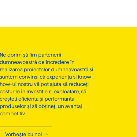
Ne dorim să fim partenerii
dumneavoastră de încredere în
realizarea proiectelor dumneavoastră și
suntem convinși că experiența și know-
how-ul nostru vă pot ajuta să reduceți
costurile în investiție și exploatare, să
creșteți eficiența și performanța
produselor și să obțineți un avantaj
competitiv.
Vorbește cu noi