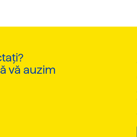
tați?
să vă auzim