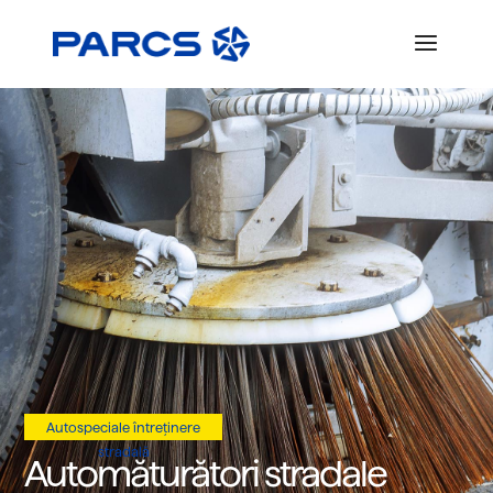
Autospeciale întreținere
stradală
Automăturători stradale