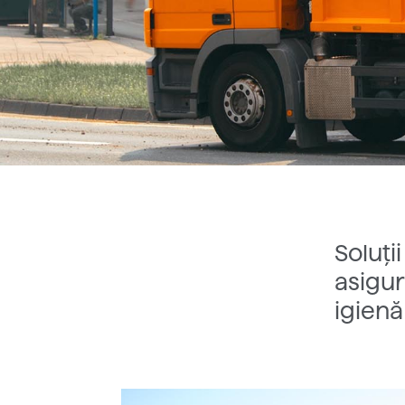
Soluți
asigur
igienă