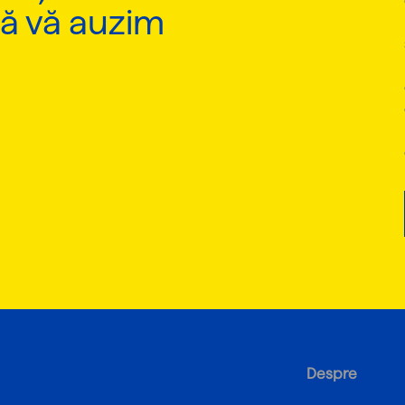
să vă auzim
Despre