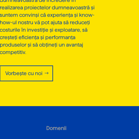
dumneavoastră de încredere în
realizarea proiectelor dumneavoastră și
suntem convinși că experiența și know-
how-ul nostru vă pot ajuta să reduceți
costurile în investiție și exploatare, să
creșteți eficiența și performanța
produselor și să obțineți un avantaj
competitiv.
Vorbește cu noi
Domenii