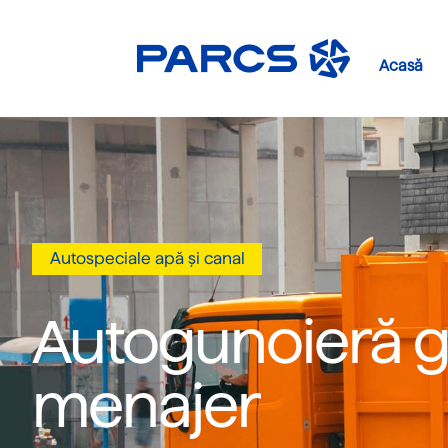
Acasă
Autospeciale apă și canal
Autogunoieră 
menajer