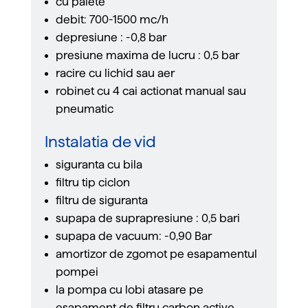
cu palete
debit: 700-1500 mc/h
depresiune : -0,8 bar
presiune maxima de lucru : 0,5 bar
racire cu lichid sau aer
robinet cu 4 cai actionat manual sau
pneumatic
Instalatia de vid
siguranta cu bila
ﬁltru tip ciclon
ﬁltru de siguranta
supapa de suprapresiune : 0,5 bari
supapa de vacuum: -0,90 Bar
amortizor de zgomot pe esapamentul
pompei
la pompa cu lobi atasare pe
esapament de ﬁltru carbon active