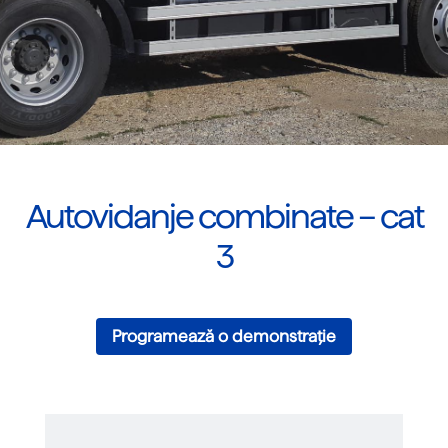
Autovidanje combinate – cat
3
Programează o demonstrație