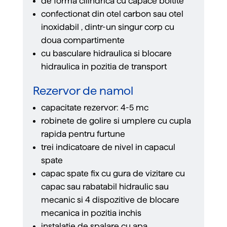
de forma cilindrica cu capace boltite
confectionat din otel carbon sau otel
inoxidabil , dintr-un singur corp cu
doua compartimente
cu basculare hidraulica si blocare
hidraulica in pozitia de transport
Rezervor de namol
capacitate rezervor: 4-5 mc
robinete de golire si umplere cu cupla
rapida pentru furtune
trei indicatoare de nivel in capacul
spate
capac spate ﬁx cu gura de vizitare cu
capac sau rabatabil hidraulic sau
mecanic si 4 dispozitive de blocare
mecanica in pozitia inchis
instalatie de spalare cu apa