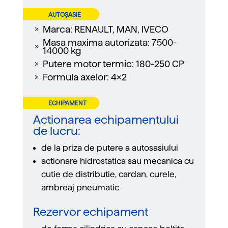
AUTOȘASIE
Marca: RENAULT, MAN, IVECO
9
Masa maxima autorizata: 7500-
9
14000 kg
Putere motor termic: 180-250 CP
9
Formula axelor: 4x2
9
ECHIPAMENT
TEHNOLOGIC
Actionarea echipamentului
de lucru:
de la priza de putere a autosasiului
actionare hidrostatica sau mecanica cu
cutie de distributie, cardan, curele,
ambreaj pneumatic
Rezervor echipament