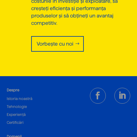
costurile în investiție și exploatare, să
creșteți eficiența și performanța
produselor și să obțineți un avantaj
competitiv.
Vorbește cu noi
Despre
Istoria noastră
Tehnologie
Experiență
Certificări
Domenii